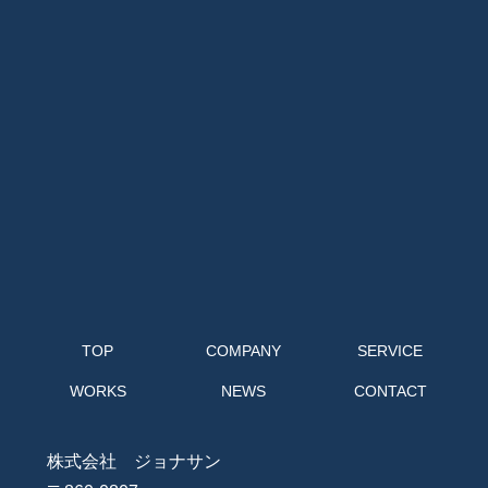
で、業務の遂行上必要な限りにおいて利用します。
個人情報の第三者提供
当社は、法令に定める場合を除き、個人情報を事前
に本人の同意を得ることなく第三者に提供しませ
ん。
個人情報の管理
当社は、個人情報の正確性および最新性を保ち、安
全に管理するとともに個人情報の紛失・改ざん・漏
えいなどを防止するため、必要かつ適正な情報セキ
ュリティー対策を実現します。
TOP
COMPANY
SERVICE
個人情報の開示・訂正・利用停止・消去
WORKS
NEWS
CONTACT
当社は、本人が個人情報について、開示・訂正・利
用停止・消去などを求める権利を有していることを
株式会社 ジョナサン
認識し、個人情報相談窓口を設置して、これらの要